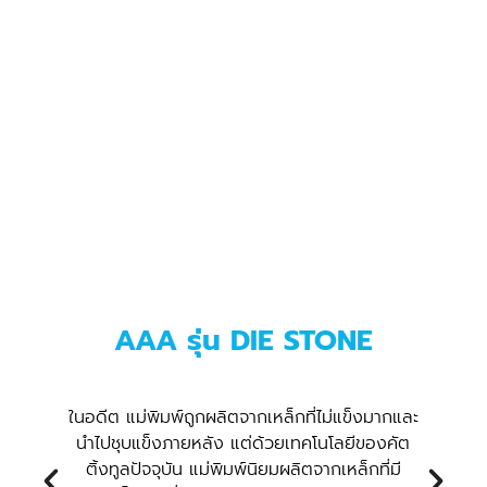
AAA รุ่น DIE STONE
าม
ในอดีต แม่พิมพ์ถูกผลิตจากเหล็กที่ไม่แข็งมากและ
3
นำไปชุบแข็งภายหลัง แต่ด้วยเทคโนโลยีของคัต
จ
น
ติ้งทูลปัจจุบัน แม่พิมพ์นิยมผลิตจากเหล็กที่มี
ห