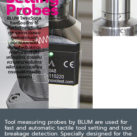
Probes
BLUM โพรบวัดทูล
ในเครื่องจักร ใช้
สำหรับวัดค่าเริ่มต้น
ทูล และตรวจสอบ
ทูลหักอัตโนมัติ
ออกแบบมาเป็น
พิเศษสำหรับสภาวะ
การทำงานจริงใน
เครื่องจักร ช่วยเพิ่ม
ความสามารถในการ
ผลิต และความเที่ยง
ตรงสูงให้การผลิต
ของคุณ
Tool measuring probes by BLUM are used for
fast and automatic tactile tool setting and tool
breakage detection. Specially designed for the