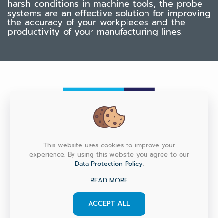
harsh conditions in machine tools, the probe
systems are an effective solution for improving
the accuracy of your workpieces and the
productivity of your manufacturing lines.
HEAD OFFICE
This website uses cookies to improve your
experience. By using this website you agree to our
Factory Max Co., Ltd. (Head Office) 6/151, 153, 155, 157 M.7
Data Protection Policy
.
Srinakarin Rd., T.Bangmuang, A.Muang, Samutprakarn
10270 Thailand
READ MORE
ACCEPT ALL