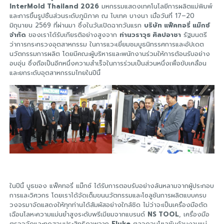
InterMold Thailand 2026
มหกรรมแสดงเทคโนโลยีการผลิตแม่พิมพ์
และการขึ้นรูปชิ้นส่วนระดับภูมิภาค ณ ไบเทค บางนา เมื่อวันที่ 17–20
มิถุนายน 2569 ที่ผ่านมา ซึ่งในวันเปิดฉากวันแรก
บริษัท แฟ็คทอรี่ แม๊กซ์
จำกัด
ของเราได้รับเกียรติอย่างสูงจาก
ท่านวราวุธ ศิลปอาชา
รัฐมนตรี
ว่าการกระทรวงอุตสาหกรรม ในการแวะเยี่ยมชมบูธนิทรรศการและอัปเดต
นวัตกรรมการผลิต โดยมีคณะผู้บริหารและพนักงานร่วมให้การต้อนรับอย่าง
อบอุ่น ซึ่งถือเป็นอีกหนึ่งความสำเร็จในการร่วมเป็นส่วนหนึ่งเพื่อขับเคลื่อน
และยกระดับอุตสาหกรรมไทยในปีนี้
ในปีนี้ บูธของ แฟ็คทอรี่ แม๊กซ์ ได้รับการตอบรับอย่างล้นหลามจากผู้ประกอบ
การและวิศวกร โดยเราได้จัดเต็มขนนวัตกรรมและโซลูชันการผลิตแบบครบ
วงจรมาจัดแสดงให้ทุกท่านได้สัมผัสอย่างใกล้ชิด ไม่ว่าจะเป็นเครื่องมือตัด
เฉือนโลหะความแม่นยำสูงระดับพรีเมียมจากแบรนด์
NS TOOL
, เครื่องมือ
ตรวจวัดและทดสอบประสิทธิภาพจาก
Fluke
ตลอดจนโซลูชันด้านงานแม่