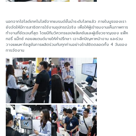
นอกจากไฮไลต์เทคโนโลยีจากแบรนด์ชั้นนำระดับโลกแล้ว ภายในบูธของเรา
ยังจัดให้มีการสาธิตการใช้งานอุปกรณ์จริง เพื่อให้ผู้เข้าชมงานเห็นภาพการ
ทำงานที่ชัดเจนที่สุด โดยมีทีมวิศวกรแอปพลิเคชันและผู้เชี่ยวชาญของ แฟ็ค
ทอรี่ แม๊กซ์ คอยสแตนด์บายให้คำปรึกษา เจาะลึกปัญหาหน้างาน และร่วม
วางแผนหาโซลูชันการผลิตร่วมกับทุกท่านอย่างใกล้ชิดตลอดทั้ง 4 วันของ
การจัดงาน