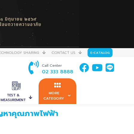
ECHNOLOGY SHARING
CONTACT US
E-CATALOG
Call Center
02 333 8888
MORE
TEST &
CATEGORY
MEASUREMENT
ัญหาคุณภาพไฟฟ้า