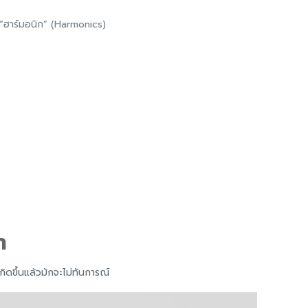
า “ฮาร์มอนิก” (Harmonics)
า
ิดขึ้นแล้วมักจะไม่ทันการณ์