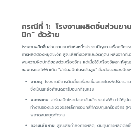
กรณีที่ 1: โรงงานผลิตชิ้นส่วนยา
นิก” ตัวร้าย
โรงงานผลิตชิ้นส่วนยานยนต์แห่งหนึ่งประสบปัญหา เครื่องจักร
การผลิตต้องหยุดชะงัก สูญเสียทั้งเวลาและวัตถุดิบ หลังจากทีม
พบความผิดปกติของตัวเครื่องจักร แต่เมื่อใช้เครื่องวิเครา
ของกระแสไฟฟ้าเกิด “ฮาร์มอนิกในระดับสูง” คือต้นตอของปัญ
สาเหตุ
: โรงงานมีการติดตั้งเครื่องเชื่อมและไดรฟ์ปรับค
ซึ่งเป็นแหล่งกำเนิดฮาร์มอนิกที่รุนแรง
ผลกระทบ
: ฮาร์มอนิกไหลย้อนกลับเข้าระบบไฟฟ้า ทำให้รูป
ทำงานของแผงวงจรอิเล็กทรอนิกส์ที่ควบคุมเครื่องจักร (PLC) 
พลาดจนหยุดทำงาน
ความเสียหาย
: สูญเสียกำลังการผลิต, ต้นทุนการผลิตต่อชิ้