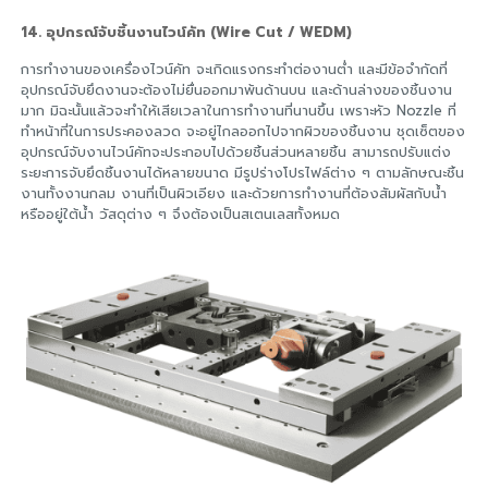
14. อุปกรณ์จับชิ้นงานไวน์คัท (Wire Cut / WEDM)
การทำงานของเครื่องไวน์คัท จะเกิดแรงกระทำต่องานต่ำ และมีข้อจำกัดที่
อุปกรณ์จับยึดงานจะต้องไม่ยื่นออกมาพ้นด้านบน และด้านล่างของชิ้นงาน
มาก มิฉะนั้นแล้วจะทำให้เสียเวลาในการทำงานที่นานขึ้น เพราะหัว Nozzle ที่
ทำหน้าที่ในการประคองลวด จะอยู่ไกลออกไปจากผิวของชิ้นงาน ชุดเซ็ตของ
อุปกรณ์จับงานไวน์คัทจะประกอบไปด้วยชิ้นส่วนหลายชิ้น สามารถปรับแต่ง
ระยะการจับยึดชิ้นงานได้หลายขนาด มีรูปร่างโปรไฟล์ต่าง ๆ ตามลักษณะชิ้น
งานทั้งงานกลม งานที่เป็นผิวเอียง และด้วยการทำงานที่ต้องสัมผัสกับน้ำ
หรืออยู่ใต้น้ำ วัสดุต่าง ๆ จึงต้องเป็นสเตนเลสทั้งหมด