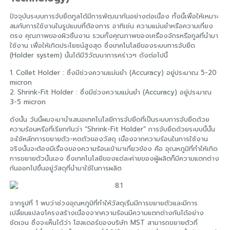
ปัจจุบันระบบการจับยึดทูลได้มีการพัฒนากันอย่างต่อเนื่อง ทั้งนี้เพื่อให้เหมาะ
สมกับการใช้งานในรูปแบบที่ต้องการ อาทิเช่น ความแม่นยำหรือความเที่ยง
ตรง คุณภาพของผิวชิ้นงาน รวมทั้งคุณภาพของเครื่องจักรหรือทูลที่นำมา
ใช้งาน เพื่อให้เกิดประโยชน์สูงสุด ซึ่งเทคโนโลยีของระบบการจับยึด
(Holder system) นั้นได้มีวิวัฒนาการคร่าวๆ ดังต่อไปนี้
1. Collet Holder : ซึ่งมีช่วงความแม่นยำ (Accuracy) อยู่ประมาณ 5-20
micron
2. Shrink-Fit Holder : ซึ่งมีช่วงความแม่นยำ (Accuracy) อยู่ประมาณ
3-5 micron
ดังนั้น วันนี้ผมจะมานำเสนอเทคโนโลยีการจับยึดที่เป็นระบบการจับยึดด้วย
ความร้อนหรือที่เรียกกันว่า “Shrink-Fit Holder” การจับยึดด้วยระบบนี้นั้น
จะใช้หลักการขยายตัว-หดตัวของวัสดุ เนื่องจากความร้อนในการใช้งาน
จริงนั้นจะต้องมีเรื่องของความร้อนเข้ามาเกี่ยวข้อง คือ อุณหภูมิที่ทำให้เกิด
การขยายตัวนั้นเอง ซึ่งเทคโนโลยีของแต่ละค่ายของผู้ผลิตก็มีความแตกต่าง
กันออกไปขึ้นอยู่วัสดุที่นำมาใช้ในการผลิต
จากรูปที่ 1 พบว่าช่วงอุณหภูมิที่ทำให้วัสดุเริ่มมีการขยายตัวและมีการ
เปลี่ยนแปลงโครงสร้างเนื่องจากความร้อนมีความแตกต่างกันได้อย่าง
ชัดเจน ซึ่งจะเห็นได้ว่า โฮลเดอร์ของบริษัท MST สามารถขยายตัวที่