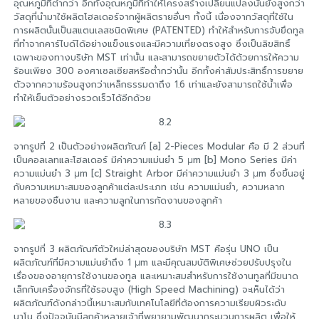
อุณหภูมิที่ต่ำกว่า อีกทั้งอุณหภูมิที่ทำให้โครงสร้างเปลี่ยนแปลงนั้นยังสูงกว่า
วัสดุที่นำมาใช้ผลิตโฮลเดอร์จากผู้ผลิตรายอื่นๆ ทั้งนี้ เนื่องจากวัสดุที่ใช้ใน
การผลิตนั้นเป็นสแตนเลสชนิดพิเศษ (PATENTED) ทำให้สำหรับการจับยึดทูล
ที่ทำจากคาร์ไบด์ได้อย่างแข็งแรงและมีความเที่ยงตรงสูง ซึ่งเป็นลิขสิทธิ์
เฉพาะของทางบริษัท MST เท่านั้น และสามารถขยายตัวได้ด้วยการให้ความ
ร้อนเพียง 300 องศาเซลเซียสหรือต่ำกว่านั้น อีกทั้งค่าสัมประสิทธิ์การขยาย
ตัวจากความร้อนสูงกว่าเหล็กธรรมดาถึง 1.6 เท่าและยังสามารถใช้น้ำเพื่อ
ทำให้เย็นตัวอย่างรวดเร็วได้อีกด้วย
จากรูปที่ 2 เป็นตัวอย่างผลิตภัณฑ์ [a] 2-Pieces Modular คือ มี 2 ส่วนที่
เป็นคอลเลทและโฮลเดอร์ มีค่าความแม่นยำ 5 μm [b] Mono Series มีค่า
ความแม่นยำ 3 μm [c] Straight Arbor มีค่าความแม่นยำ 3 μm ซึ่งขึ้นอยู่
กับความเหมาะสมของลูกค้าแต่ละประเภท เช่น ความแม่นยำ, ความหลาก
หลายของชิ้นงาน และความลูกในการกัดงานของลูกค้า
จากรูปที่ 3 ผลิตภัณฑ์ตัวใหม่ล่าสุดของบริษัท MST คือรุ่น UNO เป็น
ผลิตภัณฑ์ที่มีความแม่นยำถึง 1 μm และมีคุณสมบัติพิเศษช่วยปรับปรุงใน
เรื่องของอายุการใช้งานของทูล และเหมาะสมสำหรับการใช้งานทูลที่มีขนาด
เล็กกับเครื่องจักรที่ใช้รอบสูง (High Speed Machining) จะเห็นได้ว่า
ผลิตภัณฑ์ดังกล่าวนี้เหมาะสมกับเทคโนโลยีที่ต้องการความเรียบผิวระดับ
นาโน ซึ่งปัจจุบันมีลูกค้าหลายเจ้าที่พยายามพัฒนากระบวนการผลิต เพื่อให้