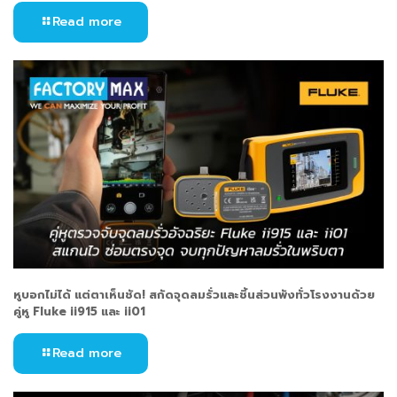
Read more
หูบอกไม่ได้ แต่ตาเห็นชัด! สกัดจุดลมรั่วและชิ้นส่วนพังทั่วโรงงานด้วย
คู่หู Fluke ii915 และ ii01
Read more