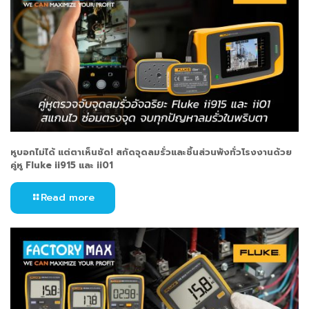
หูบอกไม่ได้ แต่ตาเห็นชัด! สกัดจุดลมรั่วและชิ้นส่วนพังทั่วโรงงานด้วย
คู่หู Fluke ii915 และ ii01
Read more