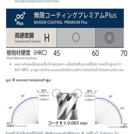
ของผิวเคลือบเกิดได้ยากขึ้น
เหมาะกับเหล็กชุบแข็งโดยเฉพาะ เมื่อกัดชิ้นงานที่มีความแข็งสูงกว่า
60 HRC อายุการใช้งานของมีดกัดจะดีกว่ามีดกัดทั่วไปอย่างชัดเจน
มุม R แบบความแม่นยำสูง
โดยทั่วไปเอ็นมิลที่มีรัศมี ผู้ผลิตจะคุมค่าพิกัดมุม R อยู่ที่ ±5 ไมครอน ไป