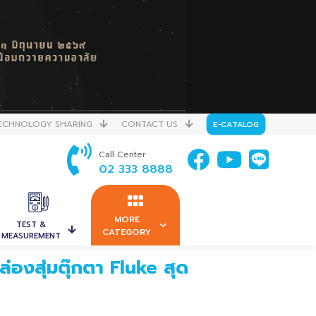
ECHNOLOGY SHARING
CONTACT US
E-CATALOG
Call Center
02 333 8888
MORE
TEST &
CATEGORY
MEASUREMENT
องสุ่มตุ๊กตา Fluke สุด