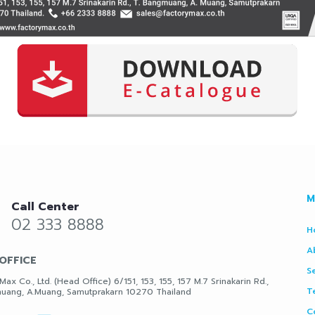
M
Call Center
02 333 8888
H
A
OFFICE
S
Max Co., Ltd. (Head Office) 6/151, 153, 155, 157 M.7 Srinakarin Rd.,
T
uang, A.Muang, Samutprakarn 10270 Thailand
C