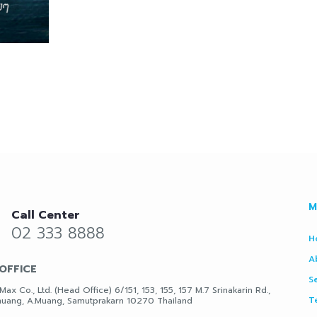
M
Call Center
02 333 8888
H
A
OFFICE
S
Max Co., Ltd. (Head Office) 6/151, 153, 155, 157 M.7 Srinakarin Rd.,
T
uang, A.Muang, Samutprakarn 10270 Thailand