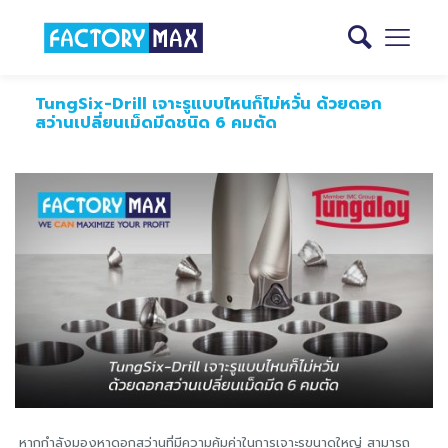
TungSix-Drill เจาะรูแบบไหนก็ไม่หวั่น ด้วยดอก
สว่านเปลี่ยนเม็ดมีดชนิด 6 คมตัด
หากกำลังมองหาดอกสว่านที่มีความคุ้มค่าในการเจาะรูขนาดใหญ่ สามารถ