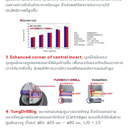
เฉพาะอย่างยิ่งในอัตราการป้อนสูง ซึ่งส่งผลให้สามารถเจาะงานได้
ประสิทธิภาพที่สูงขึ้น
3. Enhanced corner of central insert;
มุมเม็ดมีดตรง
จุดศูนย์กลางถูกออกแบบมาให้มีมุมป้านขึ้น เพื่อรองรับแรงตัดเฉือนจากการ
เจาะได้มากยิ่งขึ้น ส่งผลให้การเจาะมีความเสถียรและมีความแม่นยำสูง
4. TungDrillBig;
ขนาดครอบคลุมรูเจาะขนาดใหญ่ ซึ่งตัวดอกสว่าน
ขนาดใหญ่มาพร้อมฝาครอบคาร์ทริดจ์ (Cartridge) แบบปรับได้มีเส้นผ่าน
ศูนย์กลางรู ตั้งแต่: øDc: ø55 มม. – ø80 มม., L/D = 2.5