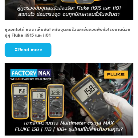
หูบอกไม่ได้ แต่ตาเห็นชัด! สกัดจุดลมรั่วและชิ้นส่วนพังทั่วโรงงานด้วย
คู่หู Fluke ii915 และ ii01
Read more