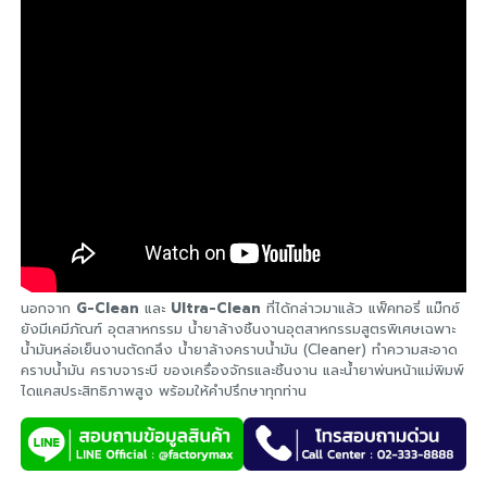
นอกจาก
G-Clean
และ
Ultra-Clean
ที่ได้กล่าวมาแล้ว แฟ็คทอรี่ แม๊กซ์
ยังมีเคมีภัณฑ์ อุตสาหกรรม น้ำยาล้างชิ้นงานอุตสาหกรรมสูตรพิเศษเฉพาะ
น้ำมันหล่อเย็นงานตัดกลึง น้ำยาล้างคราบน้ำมัน (Cleaner) ทำความสะอาด
คราบน้ำมัน คราบจาระบี ของเครื่องจักรและชิ้นงาน และน้ำยาพ่นหน้าแม่พิมพ์
ไดแคสประสิทธิภาพสูง พร้อมให้คำปรึกษาทุกท่าน