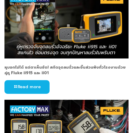
หูบอกไม่ได้ แต่ตาเห็นชัด! สกัดจุดลมรั่วและชิ้นส่วนพังทั่วโรงงานด้วย
คู่หู Fluke ii915 และ ii01
Read more