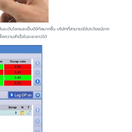
นระดับโลกและเป็นดิจิทัลมากขึ้น บริษัทที่สามารถใช้ประโยชน์จาก
เพื่อความสำเร็จในระยะยาวได้