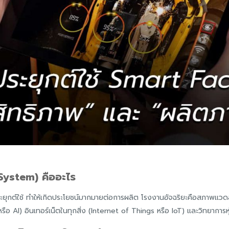
System) คืออะไร
กต์ใช้ ทำให้เกิดประโยชน์มากมายต่อการผลิต โรงงานอัจฉริยะคือสภาพแวดล้อ
 หรือ AI) อินเทอร์เน็ตในทุกสิ่ง (Internet of Things หรือ IoT) และวิทยาการ