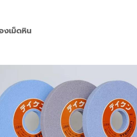
องเม็ดหิน