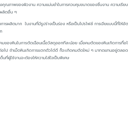
ื่องคุณภาพของผิวงาน ความแม่นยำในการควบคุมขนาดของชิ้นงาน ความเรียบผิว ห
ผลิตอื่น ๆ
รผลิตมาก ในงานที่มีรูปร่างเป็นร่อง หรือเป็นโปรไฟล์ การเจียแบบนี้ที่ให้
าก
ของหินในการตัดเฉือนเนื้อวัสดุออกทีละน้อย เมื่อคมตัดของหินเกิดการทื่อไม่
ุต่อไป ถ้าเม็ดหินเกิดการแตกตัวได้ดี ก็จะเกิดคมตัดใหม่ ๆ มาทดแทนอยู่ตลอด
็นที่ผู้ใช้งานจะต้องให้ความใส่ใจเป็นพิเศษ